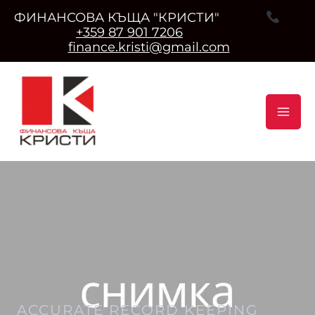
ФИНАНСОВА КЪЩА "КРИСТИ"
+359 87 901 7206
finance.kristi@gmail.com
Skip
to
content
ACCURATE RECORD KEEPING